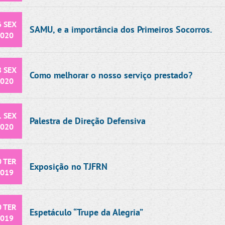
6 SEX
SAMU, e a importância dos Primeiros Socorros.
020
8 SEX
Como melhorar o nosso serviço prestado?
020
Carnaval 2020
U, Primeiros
1 SEX
Palestra de Direção Defensiva
Socorros.
020
0 TER
Exposição no TJFRN
019
0 TER
Espetáculo “Trupe da Alegria”
019