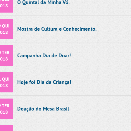
O Quintal da Minha Vó.
018
9 QUI
Mostra de Cultura e Conhecimento.
018
0 TER
Campanha Dia de Doar!
018
1 QUI
Hoje foi Dia da Criança!
018
9 TER
Doação do Mesa Brasil
018