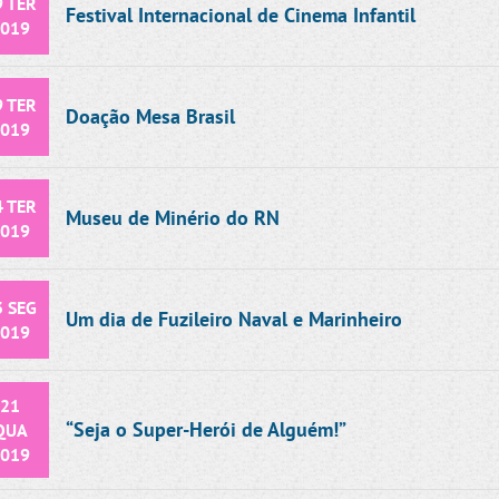
9 TER
Festival Internacional de Cinema Infantil
019
9 TER
Doação Mesa Brasil
019
4 TER
Museu de Minério do RN
019
3 SEG
Um dia de Fuzileiro Naval e Marinheiro
019
21
“Seja o Super-Herói de Alguém!”
QUA
019