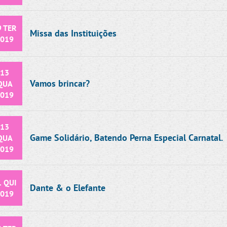
9 TER
Missa das Instituições
019
13
Vamos brincar?
QUA
019
13
Game Solidário, Batendo Perna Especial Carnatal.
QUA
019
1 QUI
Dante & o Elefante
019