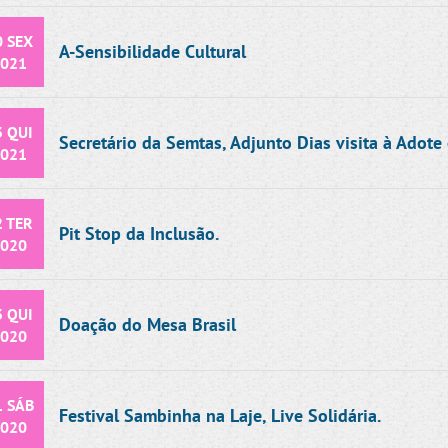
0 SEX
A-Sensibilidade Cultural
021
3 QUI
Secretário da Semtas, Adjunto Dias visita à Adote 
021
2 TER
Pit Stop da Inclusão.
020
3 QUI
Doação do Mesa Brasil
020
1 SÁB
Festival Sambinha na Laje, Live Solidária.
020