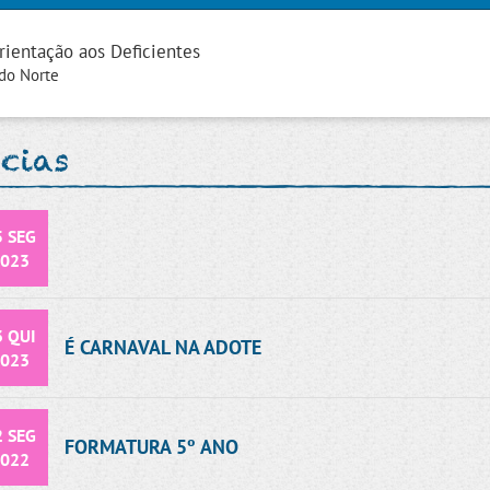
rientação aos Deficientes
 do Norte
ícias
5 SEG
023
3 QUI
É CARNAVAL NA ADOTE
023
2 SEG
FORMATURA 5º ANO
022