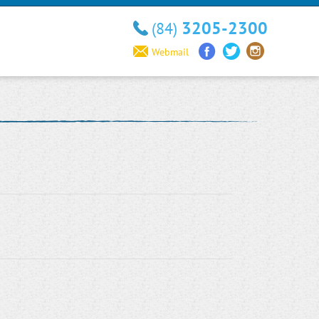
3205-2300
(84)
Webmail