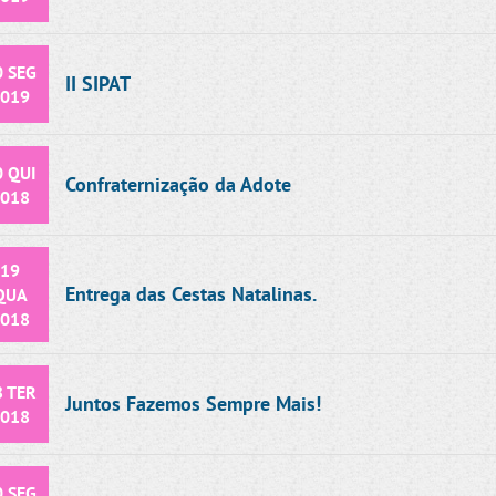
0 SEG
II SIPAT
019
0 QUI
Confraternização da Adote
018
19
Entrega das Cestas Natalinas.
QUA
018
8 TER
Juntos Fazemos Sempre Mais!
018
0 SEG