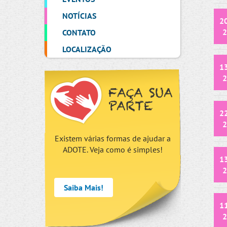
NOTÍCIAS
2
2
CONTATO
LOCALIZAÇÃO
1
2
FAÇA SUA
PARTE
2
2
Existem várias formas de ajudar a
ADOTE. Veja como é simples!
1
2
Saiba Mais!
1
2