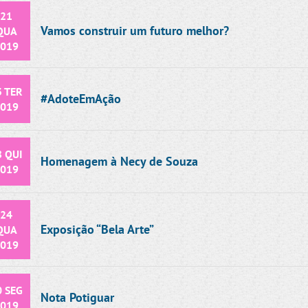
21
Vamos construir um futuro melhor?
QUA
019
3 TER
#AdoteEmAção
019
8 QUI
Homenagem à Necy de Souza
019
24
Exposição “Bela Arte”
QUA
019
0 SEG
Nota Potiguar
019