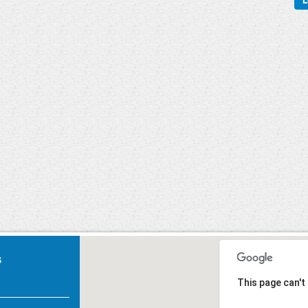
L
Carnaval 2020
U, Primeiros
Socorros.
s
This page can't