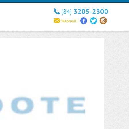
3205-2300
(84)
Webmail