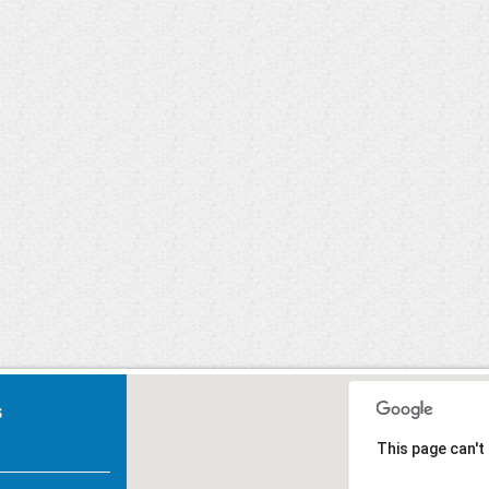
Carnaval 2020
U, Primeiros
Socorros.
s
This page can't