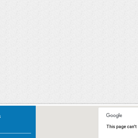
Carnaval 2020
U, Primeiros
Socorros.
s
This page can't