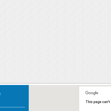
Carnaval 2020
U, Primeiros
Socorros.
s
This page can't