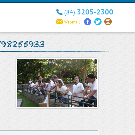
3205-2300
(84)
Webmail
598255933