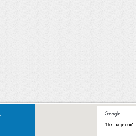
Carnaval 2020
U, Primeiros
Socorros.
s
This page can't