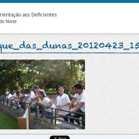
rientação aos Deficientes
 do Norte
que_das_dunas_20120423_1