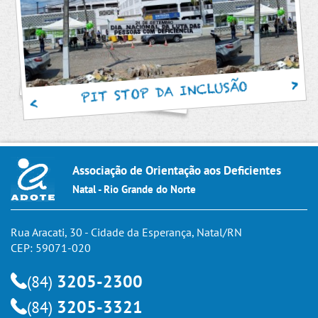
PIT STOP DA INCLUSÃO
Associação de Orientação aos Deficientes
Natal - Rio Grande do Norte
Rua Aracati, 30 - Cidade da Esperança, Natal/RN
CEP: 59071-020
3205-2300
(84)
3205-3321
(84)