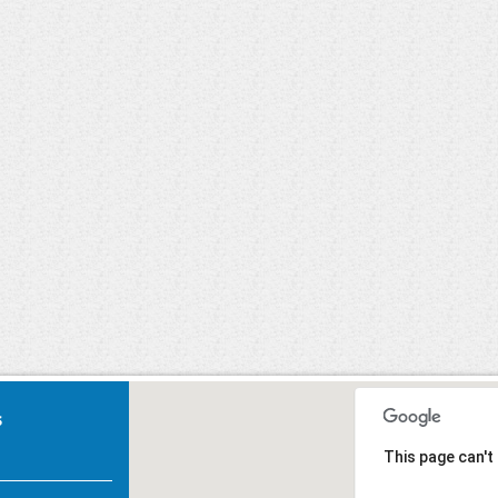
Carnaval 2020
U, Primeiros
Socorros.
s
This page can't