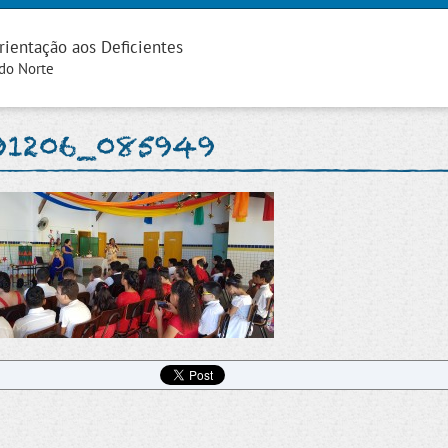
rientação aos Deficientes
 do Norte
91206_085949