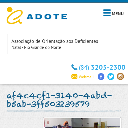
MENU
Associação de Orientação aos Deficientes
Natal - Rio Grande do Norte
3205-2300
(84)
Webmail
af4c4cf1-3140-4abd-
b5ab-3ff503239579