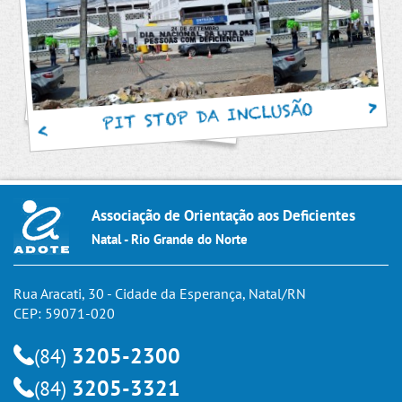
PIT STOP DA INCLUSÃO
Associação de Orientação aos Deficientes
Natal - Rio Grande do Norte
Rua Aracati, 30 - Cidade da Esperança, Natal/RN
CEP: 59071-020
3205-2300
(84)
3205-3321
(84)