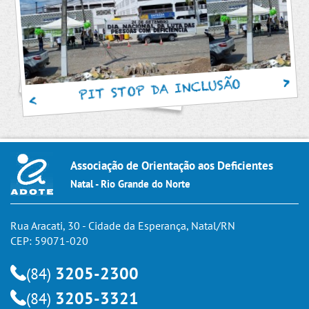
PIT STOP DA INCLUSÃO
Associação de Orientação aos Deficientes
Natal - Rio Grande do Norte
Rua Aracati, 30 - Cidade da Esperança, Natal/RN
CEP: 59071-020
3205-2300
(84)
3205-3321
(84)