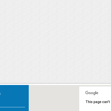
Carnaval 2020
U, Primeiros
Socorros.
s
This page can't