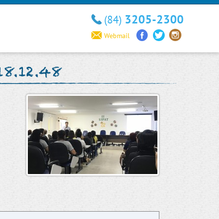
3205-2300
(84)
Webmail
18.12.48