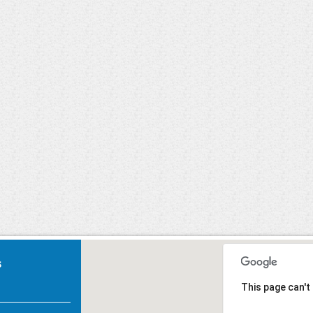
Carnaval 2020
U, Primeiros
Socorros.
s
This page can't