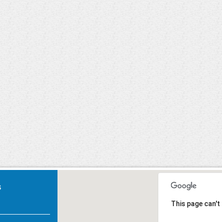
Carnaval 2020
imeiros
ros.
s
This page can't