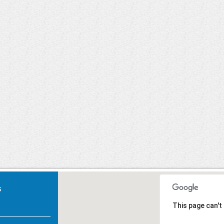
Carnaval 2020
U, Primeiros
Socorros.
s
This page can't