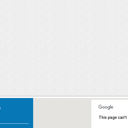
Carnaval 2020
U, Primeiros
Socorros.
s
This page can't